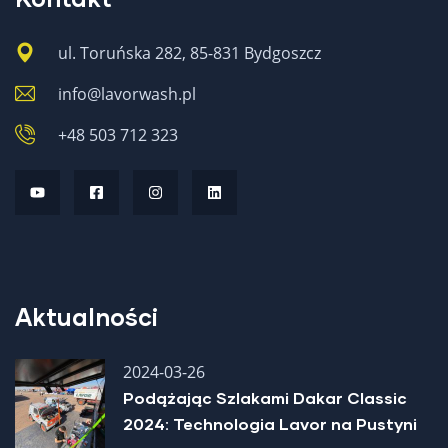
ul. Toruńska 282, 85-831 Bydgoszcz
SZCZOTKA PŁASKA 10001-10942
info@lavorwash.pl
+48 503 712 323
Aktualności
2024-03-26
Podążając Szlakami Dakar Classic
2024: Technologia Lavor na Pustyni