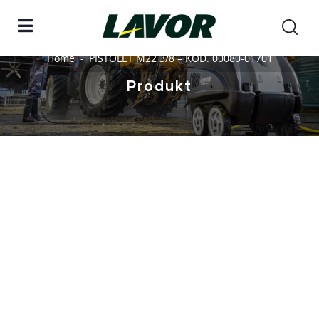
Home
PISTOLET M22 3/8 – KOD. 00080-01701
Produkt