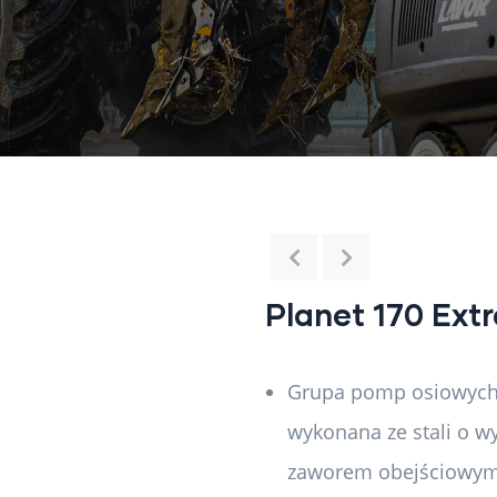
Planet 170 Ext
Grupa pomp osiowych,
wykonana ze stali o 
zaworem obejściowy