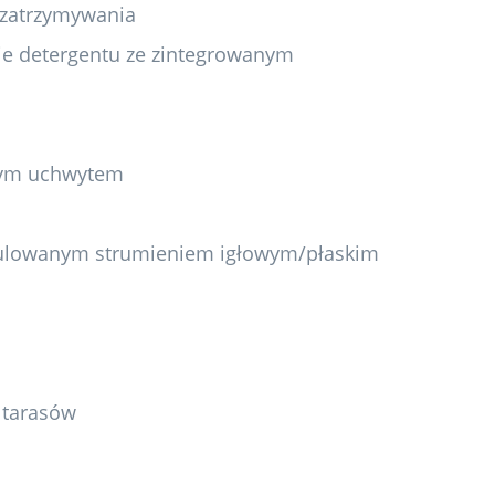
 zatrzymywania
ie detergentu ze zintegrowanym
nym uchwytem
egulowanym strumieniem igłowym/płaskim
 tarasów