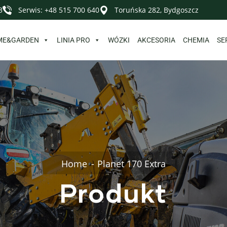
3
Serwis: +48 515 700 640
Toruńska 282, Bydgoszcz
ME&GARDEN
LINIA PRO
WÓZKI
AKCESORIA
CHEMIA
SE
Home
Planet 170 Extra
Produkt