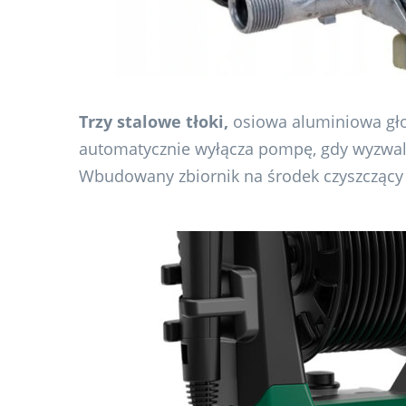
Trzy stalowe tłoki,
osiowa aluminiowa gł
automatycznie wyłącza pompę, gdy wyzwala
Wbudowany zbiornik na środek czyszczący