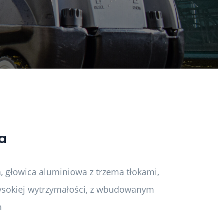
ra
 głowica aluminiowa z trzema tłokami,
wysokiej wytrzymałości, z wbudowanym
m